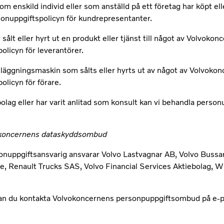
nskild individ eller som anställd på ett företag har köpt elle
rsonuppgiftspolicyn för kundrepresentanter.
sålt eller hyrt ut en produkt eller tjänst till något av Volvoko
olicyn för leverantörer.
n anläggningsmaskin som sålts eller hyrts ut av något av Volvoko
olicyn för förare.
lag eller har varit anlitad som konsult kan vi behandla personup
h koncernens dataskyddsombud
rsonuppgiftsansvarig ansvarar Volvo Lastvagnar AB, Volvo Bussa
e, Renault Trucks SAS, Volvo Financial Services Aktiebolag,
 kan du kontakta Volvokoncernens personpuppgiftsombud på e