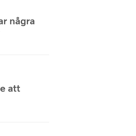
ar några
?
e att