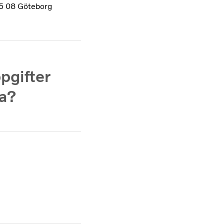
05 08 Göteborg
pgifter
a?