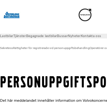
Lastbilar
Tjänster
Begagnade lastbilar
Bussar
Nyheter
Kontakta oss
Sekretess
Rättigheter för registrerade vid personuppgiftsbehandling
Operatörer o
Sekretess
Kundrepresentant
PERSONUPPGIFTSPO
Det här meddelandet innehåller information om Volvokoncerne