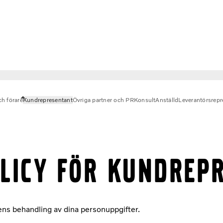
ch förare
Kundrepresentant
Övriga partner och PR
Konsult
Anställd
Leverantörsrepr
LICY FÖR KUNDREP
ns behandling av dina personuppgifter.