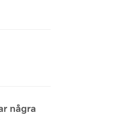
ar några
?