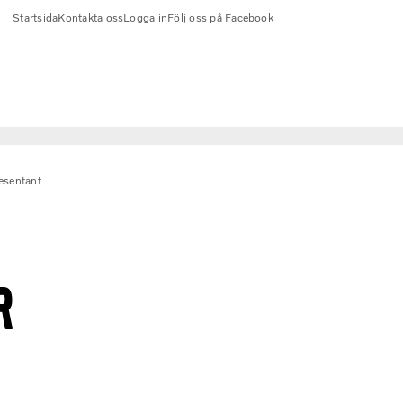
Startsida
Kontakta oss
Logga in
Följ oss på Facebook
esentant
R