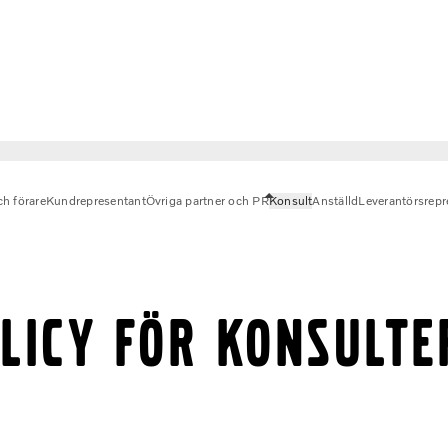
ch förare
Kundrepresentant
Övriga partner och PR
Konsult
Anställd
Leverantörsrepr
LICY FÖR KONSULTE