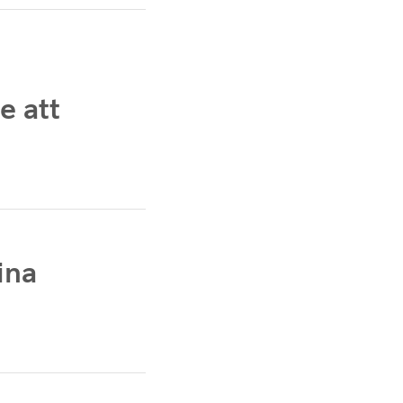
e att
ina