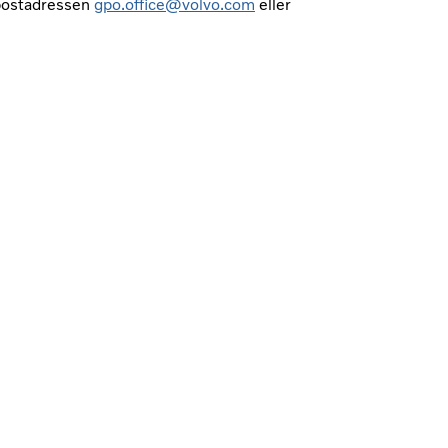
-postadressen
gpo.office@volvo.com
eller