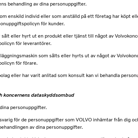
ns behandling av dina personuppgifter.
nskild individ eller som anställd på ett företag har köpt elle
rsonuppgiftspolicyn för kunder.
sålt eller hyrt ut en produkt eller tjänst till något av Volvoko
olicyn för leverantörer.
n anläggningsmaskin som sålts eller hyrts ut av något av Volvoko
olicyn för förare.
lag eller har varit anlitad som konsult kan vi behandla personup
 och koncernens dataskyddsombud
dina personuppgifter.
svarig för de personuppgifter som VOLVO inhämtar från dig och
 behandlingen av dina personuppgifter.