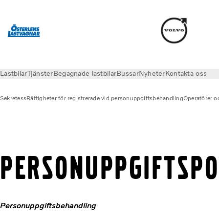
Lastbilar
Tjänster
Begagnade lastbilar
Bussar
Nyheter
Kontakta oss
Sekretess
Rättigheter för registrerade vid personuppgiftsbehandling
Operatörer o
Sekretess
Konsult
PERSONUPPGIFTSPO
Personuppgiftsbehandling