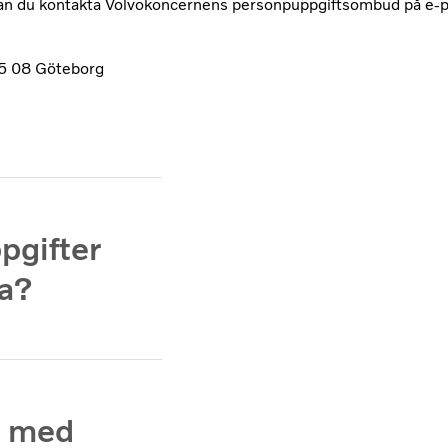
 kan du kontakta Volvokoncernens personpuppgiftsombud på e
05 08 Göteborg
pgifter
a?
n med