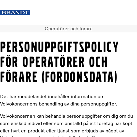
Operatörer och förare
Kontakta oss
Logga in
Facebook
Instagram
Brandt huvudsida
PERSONUPPGIFTSPOLICY
Lastbilar
FÖR OPERATÖRER OCH
Tjänster
Begagnade lastbilar
FÖRARE (FORDONSDATA)
Bussar
Nyheter
Kontakta oss
Det här meddelandet innehåller information om
Volvokoncernens behandling av dina personuppgifter.
Volvokoncernen kan behandla personuppgifter om dig om du
som enskild individ eller som anställd på ett företag har köpt
eller hyrt en produkt eller tjänst som erbjuds av något av