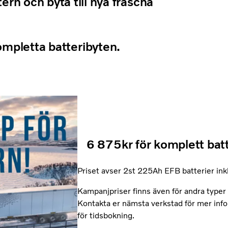
tern och byta till nya fräscha
ompletta batteribyten.
6 875kr för komplett batt
Priset avser 2st 225Ah EFB batterier ink
Kampanjpriser finns även för andra typer 
Kontakta er nämsta verkstad för mer inf
för tidsbokning.