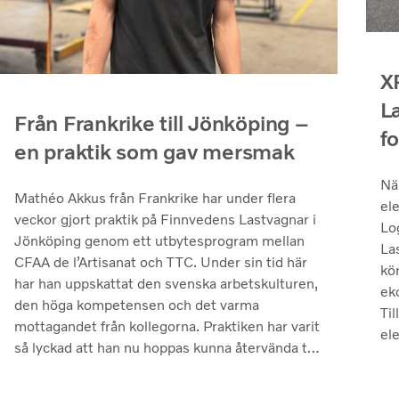
X
L
Från Frankrike till Jönköping –
fo
en praktik som gav mersmak
Nä
Mathéo Akkus från Frankrike har under flera
ele
veckor gjort praktik på Finnvedens Lastvagnar i
Lo
Jönköping genom ett utbytesprogram mellan
La
CFAA de l’Artisanat och TTC. Under sin tid här
kö
har han uppskattat den svenska arbetskulturen,
ek
den höga kompetensen och det varma
Ti
mottagandet från kollegorna. Praktiken har varit
ele
så lyckad att han nu hoppas kunna återvända till
Sverige och Finnvedens Lastvagnar för att
arbeta efter avslutade studier.