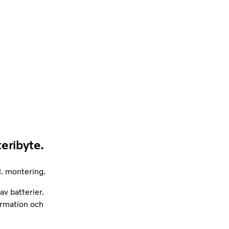
eribyte.
l. montering.
av batterier.
ormation och