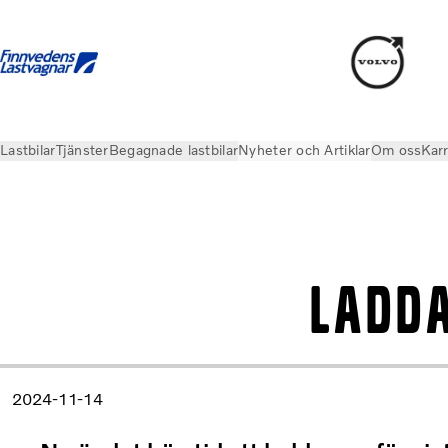
Lastbilar
Tjänster
Begagnade lastbilar
Nyheter och Artiklar
Om oss
Karr
Nyheter och Artiklar
Ladda upp för vintern - kampanj på bat
Ladda
2024-11-14