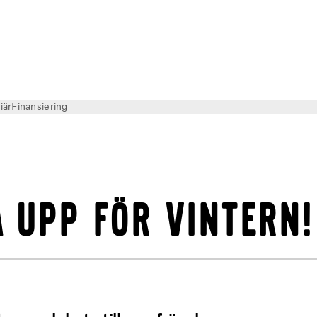
iär
Finansiering
teribyte
 upp för vintern!