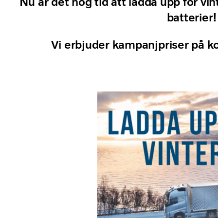
Nu är det hög tid att ladda upp för vin
batterier!
Vi erbjuder kampanjpriser på k