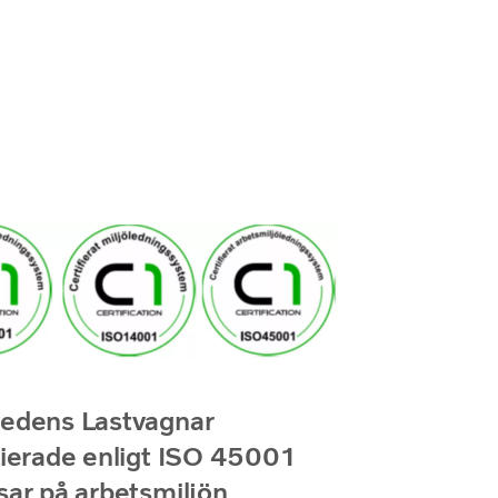
vedens Lastvagnar
fierade enligt ISO 45001
sar på arbetsmiljön