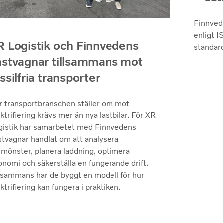
Finnvede
enligt I
R Logistik och Finnvedens
standar
astvagnar tillsammans mot
ssilfria transporter
r transportbranschen ställer om mot
ktrifiering krävs mer än nya lastbilar. För XR
gistik har samarbetet med Finnvedens
stvagnar handlat om att analysera
rmönster, planera laddning, optimera
onomi och säkerställa en fungerande drift.
llsammans har de byggt en modell för hur
ktrifiering kan fungera i praktiken.