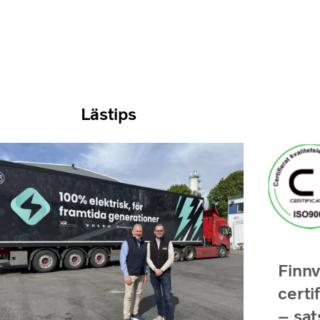
Lästips
Finn
certi
– sat