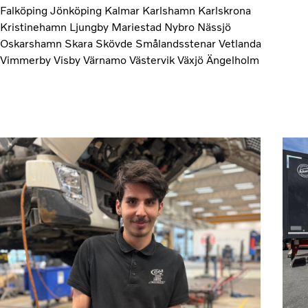
Falköping
Jönköping
Kalmar
Karlshamn
Karlskrona
Kristinehamn
Ljungby
Mariestad
Nybro
Nässjö
Oskarshamn
Skara
Skövde
Smålandsstenar
Vetlanda
Vimmerby
Visby
Värnamo
Västervik
Växjö
Ängelholm