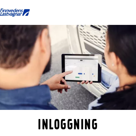
Startsida
Kontakta oss
Logga in
Facebook
Lastbilar
Tjänster
Begagnade lastbilar
Nyheter och Artiklar
Om oss
Karriär
Finansiering
Inloggning