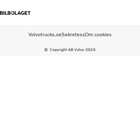
Startsida
Kontakta oss
Logga in
Facebook
Bilbolaget Personbilar
Volvotrucks.se
Sekretess
Om cookies
Copyright AB Volvo 2026
Lastbilar
Tjänster
Begagnade lastbilar
Nyheter
Om oss