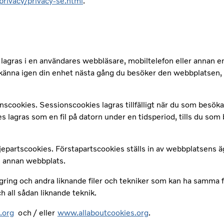
rivacy/privacy-se.html
.
ch lagras i en användares webbläsare, mobiltelefon eller anna
änna igen din enhet nästa gång du besöker den webbplatsen, ge 
scookies. Sessionscookies lagras tillfälligt när du som besöka
 lagras som en fil på datorn under en tidsperiod, tills du som
epartscookies. Förstapartscookies ställs in av webbplatsens ä
en annan webbplats.
gring och andra liknande filer och tekniker som kan ha samma 
 all sådan liknande teknik.
.org
och / eller
www.allaboutcookies.org
.