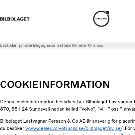
Lastbilar
Tjänster
Begagnade lastbilar
Nyheter
Om oss
Cookies
COOKIEINFORMATION
Denna cookieinformation beskriver hur Bilbolaget Lastvagna
870, 851 24 Sundsvall nedan kallad "Volvo", "vi", " oss ”, anv
Bilbolaget Lastvagnar Persson & Co AB är ansvarig för placeri
du besöker
www.dealer.volvotrucks.se/bilbolaget/sv-se/
.För 