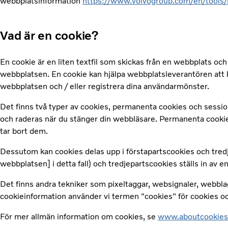
webbplatsinformation
https://www.volvogroup.com/en/tools/p
Vad är en cookie?
En cookie är en liten textfil som skickas från en webbplats o
webbplatsen. En cookie kan hjälpa webbplatsleverantören att k
webbplatsen och / eller registrera dina användarmönster.
Det finns två typer av cookies, permanenta cookies och session
och raderas när du stänger din webbläsare. Permanenta cookies
tar bort dem.
Dessutom kan cookies delas upp i förstapartscookies och tredj
webbplatsen] i detta fall) och tredjepartscookies ställs in av 
Det finns andra tekniker som pixeltaggar, websignaler, webbla
cookieinformation använder vi termen "cookies" för cookies och
För mer allmän information om cookies, se
www.aboutcookies