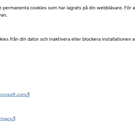
 permanenta cookies som har lagrats på din webbläsare. För att 
van.
ies från din dator och inaktivera eller blockera installationen 
icrosoft.com/
)
rivacy/
)