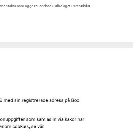
a
Kontakta oss
Logga in
Facebook
Bilbolaget Personbilar
 med sin registrerade adress på Box
onuppgifter som samlas in via kakor när
genom cookies, se vår