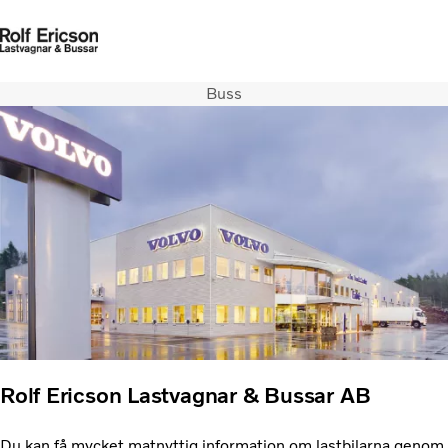
Buss
Startsida
Kontakta oss
Logga in
Facebook
Lastbilar
Tjänster
Begagnade lastbilar
Bussar
Nyheter
Kontakta oss
Lediga tjänster
Rolf Ericson Lastvagnar & Bussar AB
Du kan få mycket matnyttig information om lastbilarna genom