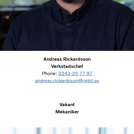
Andreas Rickardsson
Verkstadschef
Phone:
0243-25 77 97
andreas.rickardsson@rebil.se
Vakant
Mekaniker