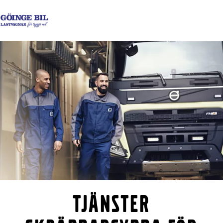
Kontakta oss
Logga in
Facebook
Instagram
Göinge Bil Personbilar
Lastbilar
Tjänster
Begagnade lastbilar
Bussar
Nyheter
Kontakta oss
Tjänster