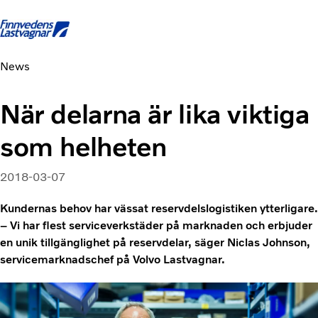
News
Startsida
Kontakta oss
Logga in
Facebook
När delarna är lika viktiga
Lastbilar
som helheten
Tjänster
Begagnade lastbilar
Nyheter och Artiklar
2018-03-07
Om oss
Kundernas behov har vässat reservdelslogistiken ytterligare.
Karriär
– Vi har flest serviceverkstäder på marknaden och erbjuder
Finansiering
en unik tillgänglighet på reservdelar, säger Niclas Johnson,
servicemarknadschef på Volvo Lastvagnar.