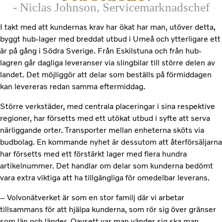
- Niclas Johnson, Servicemarknadschef
I takt med att kundernas krav har ökat har man, utöver detta,
byggt hub-lager med breddat utbud i Umeå och ytterligare ett
är på gång i Södra Sverige. Från Eskilstuna och från hub-
lagren går dagliga leveranser via slingbilar till större delen av
landet. Det möjliggör att delar som beställs på förmiddagen
kan levereras redan samma eftermiddag.
Större verkstäder, med centrala placeringar i sina respektive
regioner, har försetts med ett utökat utbud i syfte att serva
närliggande orter. Transporter mellan enheterna sköts via
budbolag. En kommande nyhet är dessutom att återförsäljarna
har försetts med ett förstärkt lager med flera hundra
artikelnummer. Det handlar om delar som kunderna bedömt
vara extra viktiga att ha tillgängliga för omedelbar leverans.
– Volvonätverket är som en stor familj där vi arbetar
tillsammans för att hjälpa kunderna, som rör sig över gränser
som län och länder. Oavsett var man vänder sig ska man