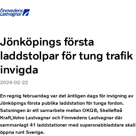
Startsida
Kontakta oss
Logga in
Facebook
Jönköpings första
laddstolpar för tung trafik
Lastbilar
Tjänster
invigda
Begagnade lastbilar
Nyheter och Artiklar
Om oss
2024-02-22
Karriär
En regnig februaridag var det äntligen dags för invigning av
Finansiering
Jönköpings första publika laddstation för tunga fordon.
Satsningen är ett samarbete mellan OKQ8, Skellefteå
Kraft,Volvo Lastvagnar och Finnvedens Lastvagnar där
sammanlagt 41 laddstationer med supersnabbladdare skall
öppna runt Sverige.