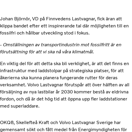
Johan Björnör, VD på Finnvedens Lastvagnar, fick äran att
klippa bandet efter ett inspirerande tal där möjligheten till en
fossilfri och hållbar utveckling stod i fokus.
- Omställningen av transportindustrin mot fossilfritt är en
förutsättning för att vi ska nå våra klimatmål.
En viktig del för att detta ska bli verklighet, är att det finns en
infrastruktur med laddstolpar på strategiska platser, för att
åkerierna ska kunna planera fungerande rutter för deras
verksamhet. Volvo Lastvagnar förutspår att över hälften av all
försäljning av nya lastbilar år 2030 kommer bestå av eldrivna
fordon, och då är det hög tid att öppna upp fler laddstationer
med superladdare.
OKQ8, Skellefteå Kraft och Volvo Lastvagnar Sverige har
gemensamt sökt och fått medel från Energimyndigheten för