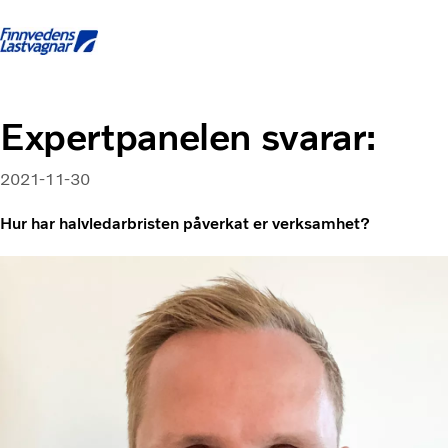
Startsida
Kontakta oss
Logga in
Facebook
Expertpanelen svarar:
Lastbilar
2021-11-30
Tjänster
Begagnade lastbilar
Hur har halvledarbristen påverkat er verksamhet?
Nyheter och Artiklar
Om oss
Karriär
Finansiering