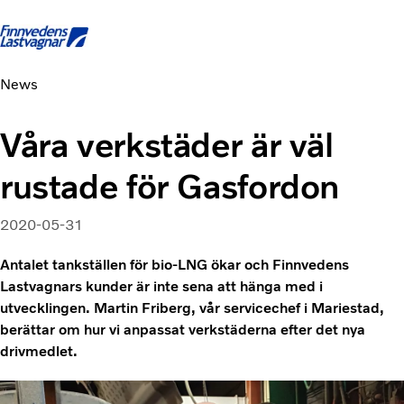
News
Startsida
Kontakta oss
Logga in
Facebook
Våra verkstäder är väl
Lastbilar
rustade för Gasfordon
Tjänster
Begagnade lastbilar
Nyheter och Artiklar
2020-05-31
Om oss
Antalet tankställen för bio-LNG ökar och Finnvedens
Karriär
Lastvag­nars kunder är inte sena att hänga med i
Finansiering
utvecklingen. Martin Friberg, vår service­chef i Mariestad,
berättar om hur vi anpassat verkstäderna efter det nya
drivmedlet.