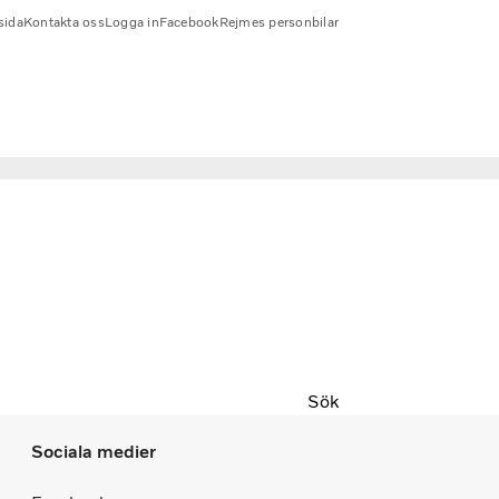
sida
Kontakta oss
Logga in
Facebook
Rejmes personbilar
Sök
Sociala medier