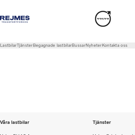
Lastbilar
Tjänster
Begagnade lastbilar
Bussar
Nyheter
Kontakta oss
Våra lastbilar
Tjänster