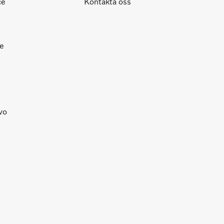
ce
Kontakta oss
ce
lvo