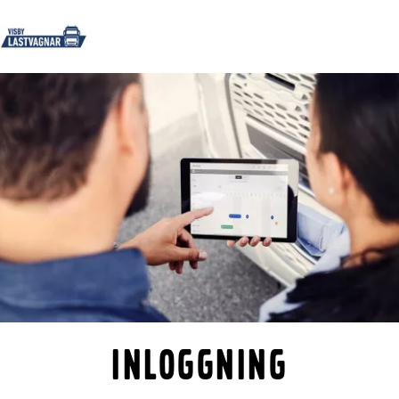
Startsida
Kontakta oss
Logga in
Lastbilar
Tjänster
Begagnade lastbilar
Bussar
Nyheter
Kontakta oss
Inloggning