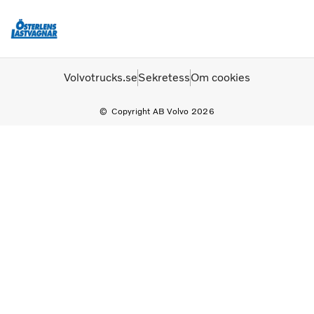
Startsida
Kontakta oss
Logga in
Följ oss på Facebook
Volvotrucks.se
Sekretess
Om cookies
Copyright AB Volvo 2026
Lastbilar
Tjänster
Begagnade lastbilar
Bussar
Nyheter
Kontakta oss